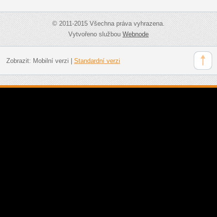
© 2011-2015 Všechna práva vyhrazena.
Vytvořeno službou
Webnode
Zobrazit:
Mobilní verzi
|
Standardní verzi